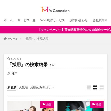
ホーム
サービス一覧
Web制作サービス
お問い合わせ
会社案内
ペーン中】英会話教室特化のWeb制作サービス開始
HOME
"採用" の検索結果
SEARCH
「採用」の検索結果
8件
採用
新着順
人気順
お勧めカテゴリ
経営
経営