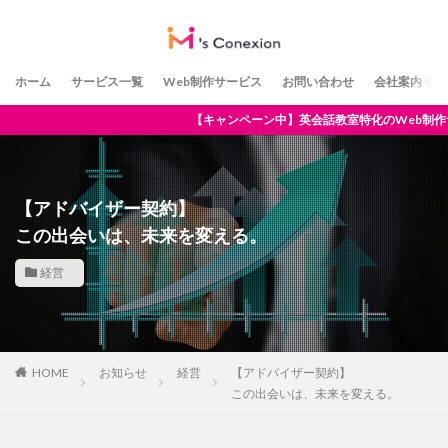
ホーム
サービス一覧
Web制作サービス
お問い合わせ
会社案内
ーン中】英会話教室特化のWeb制作サービス開始
【アドバイザー契約】
この出会いは、未来を変える。
経営
HOME
お知らせ
経営
【アドバイザー契約】
この出会いは、未来を変える。