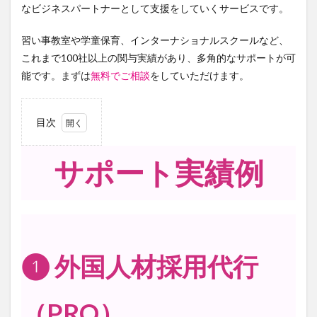
なビジネスパートナーとして支援をしていくサービスです。
習い事教室や学童保育、インターナショナルスクールなど、
これまで100社以上の関与実績があり、多角的なサポートが可
能です。まずは
無料でご相談
をしていただけます。
目次
サポート実績例
1
サポ
ート
実績
例
❶ 外国人材採用代行
2
コン
（PRO）
サル