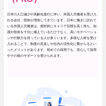
ティ
ング
料金
日本の人口減少や高齢化進行に伴い、外国人労働者を受け入
れる会社・団体が増加してきています。日本に働きに訪れて
いる外国人労働者は、相対的にキャリア目標を高く持ち、知
2.1
識や技術を十分に備えているだけでなく、高いモチベーショ
✓ 料
金
ンや行動力を持っている人が多くいます。多様な人材を受け
入れることで、制度の見直しや社内の活性化に繋がらるとい
ったメリットがあります。初めての採用でも、安心して採用
2.2
やその後のサポートを受けられます。
✓ 契
約期
間