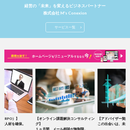
経営の「未来」を変えるビジネスパートナー
株式会社 M's Conexion
サービス一覧
（RPO）】
【オンライン課題解決コンサルティン
【アドバイザー契約
優秀人材を確保。
グ】
この出会いは、未来
１ヶ月間、メール相談が無制限。