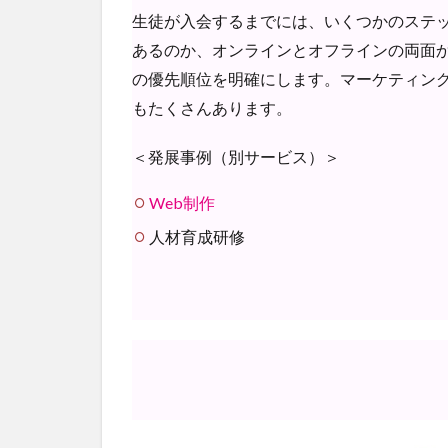
生徒が入会するまでには、いくつかのステ
あるのか、オンラインとオフラインの両面
2
の優先順位を明確にします。マーケティン
コ
ン
もたくさんあります。
サ
ル
＜発展事例（別サービス）＞
テ
ィ
Web制作
ン
グ
人材育成研修
料
金
2.1
✓ 料
金