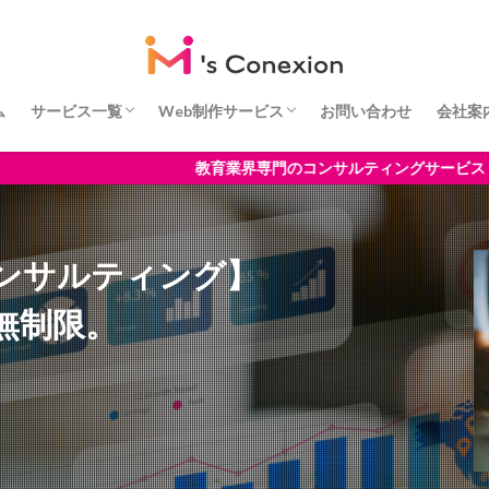
ム
サービス一覧
Web制作サービス
お問い合わせ
会社案
サービス一覧
サービス開始までの流れ
よくあるご質問
日本語
ENGLISH
代表
会社
教育業界専門のコンサルティングサービス 
ンサルティング】
無制限。