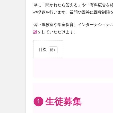
単に「聞かれたら答える」や「有料広告を紹
や提案を行います。質問や回答に回数制限
習い事教室や学童保育、インターナショナル
談
をしていただけます。
目次
1
よ
く
あ
る
❶ 生徒募集
ご
相
談