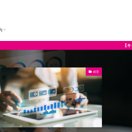
内
挨拶
概要
【キャンペーン中】英会話教室特化のWeb
経営